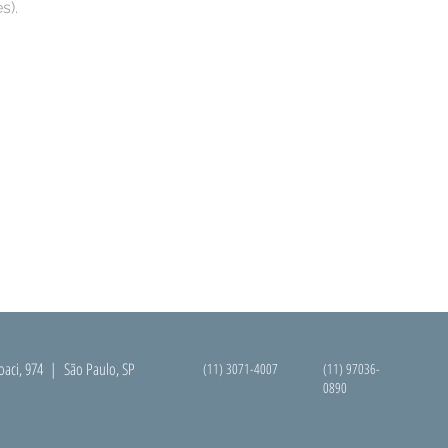
s).
oaci, 974 | São Paulo, SP
(11) 3071-4007
(11) 97036-
0890