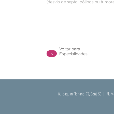
(desvio de septo, pólipos ou tumore
Voltar para
>
Especialidades
R. Joaquim Floriano, 72, Conj. 55 | A
l
. M