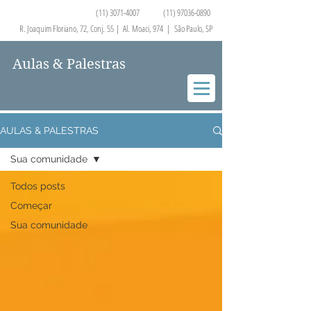
(11) 3071-4007
(11) 97036-0890
R. Joaquim Floriano, 72, Conj. 55 | A
. Moaci, 974 | São Paulo, SP
Aulas & Palestras
Fabrizio Romano
OTORRINOLARINGOLOGISTA
AULAS & PALESTRAS
Sua comunidade
Todos posts
Começar
Sua comunidade